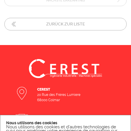
NÄCHSTE ERKENNTNIS
ZURÜCK ZUR LISTE
CEREST
20 Rue des Frères Lumiere
68000 Colmar
KONTAKTIEREN SIE UNS PER MAIL
Nous utilisons des cookies
SCHREIBEN SIE UNS
Nous utilisons des cookies et d'autres technologies de
suivi pour améliorer votre expérience de navigation sur