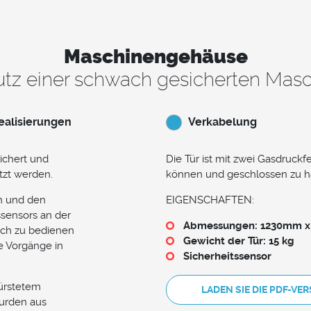
Maschinengehäuse
tz einer schwach gesicherten Mas
ealisierungen
Verkabelung
ichert und
Die Tür ist mit zwei Gasdruckf
tzt werden.
können und geschlossen zu ha
ln und den
EIGENSCHAFTEN:
ssensors an der
Abmessungen: 1230mm 
ach zu bedienen
Gewicht der Tür: 15 kg
e Vorgänge in
Sicherheitssensor
ürstetem
LADEN SIE DIE PDF-VE
wurden aus