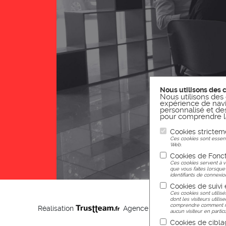
Nous utilisons des 
Nous utilisons des 
expérience de navi
personnalisé et des 
pour comprendre la
Cookies strictem
Ces cookies sont essenti
Web.
Cookies de Fonct
Ces cookies servent à v
que vous faites lorsque
identifiants de connexion
Cookies de suivi
Ces cookies sont utilisé
dont les visiteurs utilis
comprendre comment nou
Réalisation
Agence web Nancy
aucun visiteur en particu
Cookies de cibla