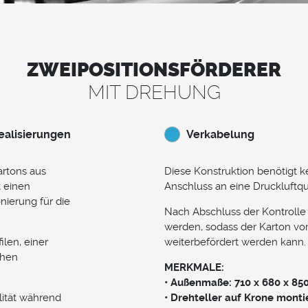
ZWEIPOSITIONSFÖRDERER
MIT DREHUNG
ealisierungen
Verkabelung
artons aus
Diese Konstruktion benötigt ke
 einen
Anschluss an eine Druckluftque
nierung für die
Nach Abschluss der Kontrolle
werden, sodass der Karton vo
ilen, einer
weiterbefördert werden kann.
chen
MERKMALE:
• Außenmaße: 710 x 680 x 8
ilität während
• Drehteller auf Krone monti