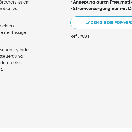
rderers ist ein
• Anhebung durch Pneumatik
nheben zu
• Stromversorgung nur mit D
LADEN SIE DIE PDF-VE
r einen
 eine flüssige
Ref : 3884
schen Zylinder
steuert und
odurch eine
t.