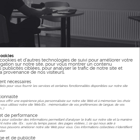
cookies
cookies et d'autres technologies de suivi pour améliorer votre
gation sur notre site, pour vous montrer un contenu
publicités ciblées, pour analyser le trafic de notre site et
 provenance de nos visiteurs.
ent nécessaires
els pour vous fournir les services et certaines fonctionnalités disponibles sur notre site
ionnalité
ous offrir une expérience plus personnalisée sur notre site Web et à mémoriser les choix
 vous utilisez notre site Web.(Ex. : mémorisation de vos préférences de langue, de vos
...)
 et de performance
s pour collecter des informations permettant d'analyser le trafic sur notre site et la manière
ent notre site. (Ex. : suivi du temps passé, des pages visitées...), ce qui nous aide à
s pouvons améliorer notre site Web pour vous. Ces informations collectées n'identifient
lier.
ge et de publicité