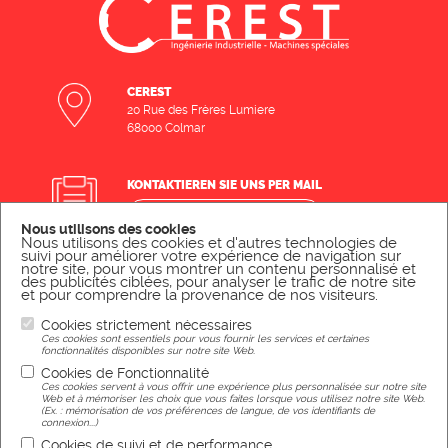
CEREST
20 Rue des Frères Lumiere
68000 Colmar
KONTAKTIEREN SIE UNS PER MAIL
SCHREIBEN SIE UNS
Nous utilisons des cookies
Nous utilisons des cookies et d'autres technologies de
suivi pour améliorer votre expérience de navigation sur
notre site, pour vous montrer un contenu personnalisé et
KONTAKTIEREN SIE UNS TELEFONISCH
des publicités ciblées, pour analyser le trafic de notre site
et pour comprendre la provenance de nos visiteurs.
RUFEN SIE UNS AN
Cookies strictement nécessaires
Ces cookies sont essentiels pour vous fournir les services et certaines
fonctionnalités disponibles sur notre site Web.
Cookies de Fonctionnalité
Ces cookies servent à vous offrir une expérience plus personnalisée sur notre site
Rechtliche Hinweise
Web et à mémoriser les choix que vous faites lorsque vous utilisez notre site Web.
(Ex. : mémorisation de vos préférences de langue, de vos identifiants de
connexion...)
Cookies de suivi et de performance