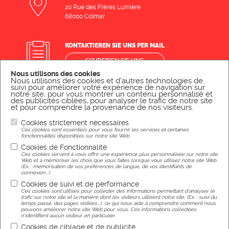
20 Rue des Frères Lumiere
68000 Colmar
KONTAKTIEREN SIE UNS PER MAIL
SCHREIBEN SIE UNS
Nous utilisons des cookies
Nous utilisons des cookies et d'autres technologies de
suivi pour améliorer votre expérience de navigation sur
notre site, pour vous montrer un contenu personnalisé et
KONTAKTIEREN SIE UNS TELEFONISCH
des publicités ciblées, pour analyser le trafic de notre site
et pour comprendre la provenance de nos visiteurs.
RUFEN SIE UNS AN
Cookies strictement nécessaires
Ces cookies sont essentiels pour vous fournir les services et certaines
fonctionnalités disponibles sur notre site Web.
Cookies de Fonctionnalité
Rechtliche Hinweise
Ces cookies servent à vous offrir une expérience plus personnalisée sur notre site
Web et à mémoriser les choix que vous faites lorsque vous utilisez notre site Web.
(Ex. : mémorisation de vos préférences de langue, de vos identifiants de
connexion...)
Cookies de suivi et de performance
Ces cookies sont utilisés pour collecter des informations permettant d'analyser le
trafic sur notre site et la manière dont les visiteurs utilisent notre site. (Ex. : suivi du
temps passé, des pages visitées...), ce qui nous aide à comprendre comment nous
Réalisation
pouvons améliorer notre site Web pour vous. Ces informations collectées
n'identifient aucun visiteur en particulier.
Cookies de ciblage et de publicité