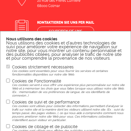
20 Rue des Frères Lumiere
68000 Colmar
KONTAKTIEREN SIE UNS PER MAIL
SCHREIBEN SIE UNS
Nous utilisons des cookies
Nous utilisons des cookies et d'autres technologies de
suivi pour améliorer votre expérience de navigation sur
KONTAKTIEREN SIE UNS TELEFONISCH
notre site, pour vous montrer un contenu personnalisé et
des publicités ciblées, pour analyser le trafic de notre site
et pour comprendre la provenance de nos visiteurs.
RUFEN SIE UNS AN
Cookies strictement nécessaires
Ces cookies sont essentiels pour vous fournir les services et certaines
fonctionnalités disponibles sur notre site Web.
Cookies de Fonctionnalité
Rechtliche Hinweise
Ces cookies servent à vous offrir une expérience plus personnalisée sur notre site
Web et à mémoriser les choix que vous faites lorsque vous utilisez notre site Web.
(Ex. : mémorisation de vos préférences de langue, de vos identifiants de
connexion...)
Cookies de suivi et de performance
Ces cookies sont utilisés pour collecter des informations permettant d'analyser le
trafic sur notre site et la manière dont les visiteurs utilisent notre site. (Ex. : suivi du
temps passé, des pages visitées...), ce qui nous aide à comprendre comment nous
Réalisation
pouvons améliorer notre site Web pour vous. Ces informations collectées
n'identifient aucun visiteur en particulier.
Cookies de ciblage et de publicité
Ces cookies sont utilisés pour afficher des publicités susceptibles de vous