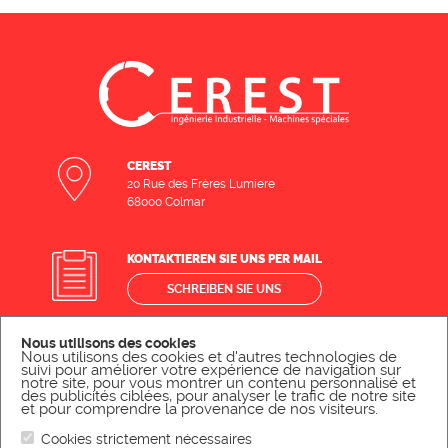
CEREST
20 Rue des Frères Lumiere
68000 Colmar
KONTAKTIEREN SIE UNS PER MAIL
SCHREIBEN SIE UNS
Nous utilisons des cookies
KONTAKTIEREN SIE UNS TELEFONISCH
Nous utilisons des cookies et d'autres technologies de
suivi pour améliorer votre expérience de navigation sur
notre site, pour vous montrer un contenu personnalisé et
RUFEN SIE UNS AN
des publicités ciblées, pour analyser le trafic de notre site
et pour comprendre la provenance de nos visiteurs.
Cookies strictement nécessaires