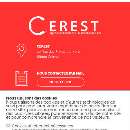
CEREST
20 Rue des Frères Lumiere
68000 Colmar
NOUS CONTACTER PAR MAIL
NOUS ÉCRIRE
Nous utilisons des cookies
NOUS CONTACTER PAR TÉLÉPHONE
Nous utilisons des cookies et d'autres technologies de
suivi pour améliorer votre expérience de navigation sur
NOUS APPELER
notre site, pour vous montrer un contenu personnalisé et
des publicités ciblées, pour analyser le trafic de notre site
et pour comprendre la provenance de nos visiteurs.
Cookies strictement nécessaires
Ces cookies sont essentiels pour vous fournir les services et certaines