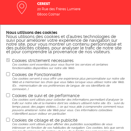
CEREST
20 Rue des Frères Lumiere
68000 Colmar
NOUS CONTACTER PAR MAIL
Nous utilisons des cookies
Nous utilisons des cookies et d'autres technologies de
suivi pour améliorer votre expérience de navigation sur
NOUS ÉCRIRE
notre site, pour vous montrer un contenu personnalisé et
des publicités ciblées, pour analyser le trafic de notre site
et pour comprendre la provenance de nos visiteurs.
NOUS CONTACTER PAR TÉLÉPHONE
Cookies strictement nécessaires
Ces cookies sont essentiels pour vous fournir les services et certaines
NOUS APPELER
fonctionnalités disponibles sur notre site Web.
Cookies de Fonctionnalité
Ces cookies servent à vous offrir une expérience plus personnalisée sur notre site
Web et à mémoriser les choix que vous faites lorsque vous utilisez notre site Web.
(Ex. : mémorisation de vos préférences de langue, de vos identifiants de
connexion...)
Mentions légales
Cookies de suivi et de performance
Ces cookies sont utilisés pour collecter des informations permettant d'analyser le
trafic sur notre site et la manière dont les visiteurs utilisent notre site. (Ex. : suivi du
temps passé, des pages visitées...), ce qui nous aide à comprendre comment nous
pouvons améliorer notre site Web pour vous. Ces informations collectées
n'identifient aucun visiteur en particulier.
Cookies de ciblage et de publicité
Réalisation
Ces cookies sont utilisés pour afficher des publicités susceptibles de vous
intéresser en fonction de vos habitudes de navigation. Ces cookies, tels que servis