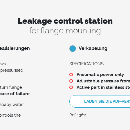
Leakage control station
for flange mounting
ealisierungen
Verkabelung
lows
SPECIFICATIONS :
 pressurised
Pneumatic power only
Adjustable pressure from
turn flange
Active part in stainless st
case of failure
.
LADEN SIE DIE PDF-VE
 soapy water.
ntrols the
Ref : 3611