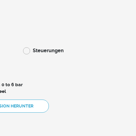
Steuerungen
 0 to 6 bar
eel
RSION HERUNTER