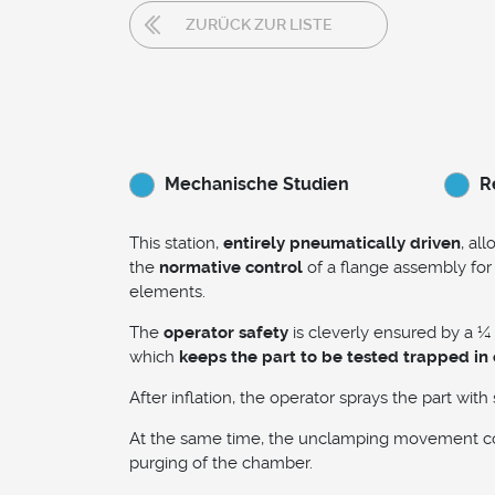
ZURÜCK ZUR LISTE
Mechanische Studien
R
This station,
entirely pneumatically driven
, al
the
normative control
of a flange assembly for
elements.
The
operator safety
is cleverly ensured by a ¼ 
which
keeps the part to be tested trapped in 
After inflation, the operator sprays the part with
At the same time, the unclamping movement co
purging of the chamber.