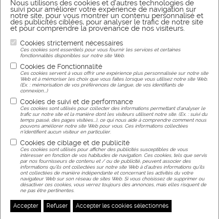
Nous utilisons des cookies et d'autres technologies de
suivi pour améliorer votre expérience de navigation sur
notre site, pour vous montrer un contenu personnalisé et
Réalisation
des publicités ciblées, pour analyser le trafic de notre site
et pour comprendre la provenance de nos visiteurs.
Cookies strictement nécessaires
Agence web Nancy
Ces cookies sont essentiels pour vous fournir les services et certaines
fonctionnalités disponibles sur notre site Web.
Cookies de Fonctionnalité
Gérer mes préférences de cookies
Ces cookies servent à vous offrir une expérience plus personnalisée sur notre site
Web et à mémoriser les choix que vous faites lorsque vous utilisez notre site Web.
(Ex. : mémorisation de vos préférences de langue, de vos identifiants de
connexion...)
Cookies de suivi et de performance
Ces cookies sont utilisés pour collecter des informations permettant d'analyser le
trafic sur notre site et la manière dont les visiteurs utilisent notre site. (Ex. : suivi du
temps passé, des pages visitées...), ce qui nous aide à comprendre comment nous
pouvons améliorer notre site Web pour vous. Ces informations collectées
n'identifient aucun visiteur en particulier.
Cookies de ciblage et de publicité
Ces cookies sont utilisés pour afficher des publicités susceptibles de vous
intéresser en fonction de vos habitudes de navigation. Ces cookies, tels que servis
par nos fournisseurs de contenu et / ou de publicité, peuvent associer des
informations qu'ils ont collectées sur notre site Web à d'autres informations qu'ils
ont collectées de manière indépendante et concernant les activités du votre
navigateur Web sur son réseau de sites Web. Si vous choisissez de supprimer ou
désactiver ces cookies, vous verrez toujours des annonces, mais elles risquent de
ne pas être pertinentes.
Accepter
Refuser
Accepter les cookies sélectionnés