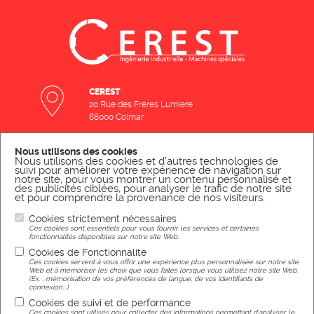
CEREST
20 Rue des Frères Lumiere
68000 Colmar
Nous utilisons des cookies
NOUS CONTACTER PAR MAIL
Nous utilisons des cookies et d'autres technologies de
suivi pour améliorer votre expérience de navigation sur
notre site, pour vous montrer un contenu personnalisé et
NOUS ÉCRIRE
des publicités ciblées, pour analyser le trafic de notre site
et pour comprendre la provenance de nos visiteurs.
Cookies strictement nécessaires
NOUS CONTACTER PAR TÉLÉPHONE
Ces cookies sont essentiels pour vous fournir les services et certaines
fonctionnalités disponibles sur notre site Web.
NOUS APPELER
Cookies de Fonctionnalité
Ces cookies servent à vous offrir une expérience plus personnalisée sur notre site
Web et à mémoriser les choix que vous faites lorsque vous utilisez notre site Web.
(Ex. : mémorisation de vos préférences de langue, de vos identifiants de
connexion...)
Cookies de suivi et de performance
Mentions légales
Ces cookies sont utilisés pour collecter des informations permettant d'analyser le