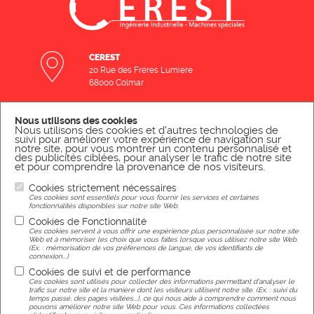
CEREST
20 Rue des Frères Lumiere
68000 Colmar
Nous utilisons des cookies
CONTACT US BY E-MAIL
Nous utilisons des cookies et d'autres technologies de
suivi pour améliorer votre expérience de navigation sur
SEND A MESSAGE
notre site, pour vous montrer un contenu personnalisé et
des publicités ciblées, pour analyser le trafic de notre site
et pour comprendre la provenance de nos visiteurs.
Cookies strictement nécessaires
CONTACT US BY PHONE
Ces cookies sont essentiels pour vous fournir les services et certaines
fonctionnalités disponibles sur notre site Web.
CALL US
Cookies de Fonctionnalité
Ces cookies servent à vous offrir une expérience plus personnalisée sur notre site
Web et à mémoriser les choix que vous faites lorsque vous utilisez notre site Web.
(Ex. : mémorisation de vos préférences de langue, de vos identifiants de
connexion...)
Legal Notice
Cookies de suivi et de performance
Ces cookies sont utilisés pour collecter des informations permettant d'analyser le
trafic sur notre site et la manière dont les visiteurs utilisent notre site. (Ex. : suivi du
temps passé, des pages visitées...), ce qui nous aide à comprendre comment nous
pouvons améliorer notre site Web pour vous. Ces informations collectées