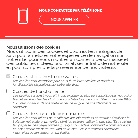
NOUS CONTACTER PAR TÉLÉPHONE
NOUS APPELER
Mentions légales
Nous utilisons des cookies
Nous utilisons des cookies et d'autres technologies de
suivi pour améliorer votre expérience de navigation sur
notre site, pour vous montrer un contenu personnalisé et
des publicités ciblées, pour analyser le trafic de notre site
et pour comprendre la provenance de nos visiteurs.
Cookies strictement nécessaires
Réalisation
Ces cookies sont essentiels pour vous fournir les services et certaines
fonctionnalités disponibles sur notre site Web.
Cookies de Fonctionnalité
Ces cookies servent à vous offrir une expérience plus personnalisée sur notre site
Agence web Nancy
Web et à mémoriser les choix que vous faites lorsque vous utilisez notre site Web.
(Ex. : mémorisation de vos préférences de langue, de vos identifiants de
connexion...)
Cookies de suivi et de performance
Gérer mes préférences de cookies
Ces cookies sont utilisés pour collecter des informations permettant d'analyser le
trafic sur notre site et la manière dont les visiteurs utilisent notre site. (Ex. : suivi du
temps passé, des pages visitées...), ce qui nous aide à comprendre comment nous
pouvons améliorer notre site Web pour vous. Ces informations collectées
n'identifient aucun visiteur en particulier.