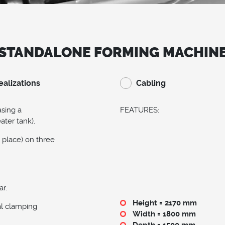
STANDALONE FORMING MACHIN
ealizations
Cabling
sing a
FEATURES:
ater tank).
n place) on three
ar.
Height = 2170 mm
al clamping
Width = 1800 mm
Depth = 1500 mm