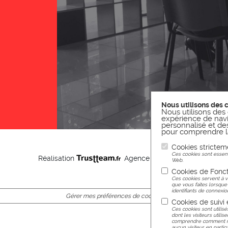
Nous utilisons des 
Nous utilisons des 
expérience de navi
personnalisé et des 
pour comprendre la
Cookies strictem
Ces cookies sont essenti
Réalisation
Agence web Nancy
Web.
Cookies de Fonct
Ces cookies servent à v
que vous faites lorsque
identifiants de connexion
Gérer mes préférences de cookies
Cookies de suivi
Ces cookies sont utilisé
dont les visiteurs utilis
comprendre comment nou
aucun visiteur en particu