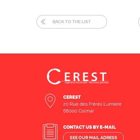
BACK TO THE LIST
CEREST
20 Rue des Frères Lumiere
68000 Colmar
CONTACT US BY E-MAIL
SEE OUR MAIL ADRESS