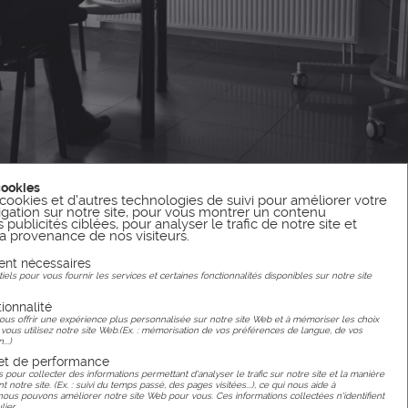
cookies
cookies et d'autres technologies de suivi pour améliorer votre
gation sur notre site, pour vous montrer un contenu
publicités ciblées, pour analyser le trafic de notre site et
 provenance de nos visiteurs.
ent nécessaires
els pour vous fournir les services et certaines fonctionnalités disponibles sur notre site
ionnalité
ous offrir une expérience plus personnalisée sur notre site Web et à mémoriser les choix
 vous utilisez notre site Web.(Ex. : mémorisation de vos préférences de langue, de vos
...)
 et de performance
s pour collecter des informations permettant d'analyser le trafic sur notre site et la manière
ent notre site. (Ex. : suivi du temps passé, des pages visitées...), ce qui nous aide à
s pouvons améliorer notre site Web pour vous. Ces informations collectées n'identifient
lier.