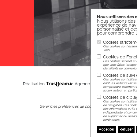
Nous utilisons des 
Nous utilisons des 
expérience de navi
personnalisé et des 
pour comprendre la
Cookies strictem
Ces cookies sont essenti
Web.
Cookies de Fonct
Ces cookies servent à v
que vous faites lorsque
identifiants de connexion
Cookies de suivi
Ces cookies sont utilisé
dont les visiteurs utilis
Réalisation
Agence web Nancy
comprendre comment nou
aucun visiteur en particu
Cookies de cibla
Ces cookies sont utilisé
de navigation. Ces cooki
Gérer mes préférences de cookies
des informations qu'ils 
indépendante et concern
de supprimer ou désacti
pertinentes.
Accepter
Refuser