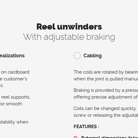
Reel unwinders
With adjustable braking
ealizations
Cabling
 on cardboard
The coils are rotated by bea
he customer's
when the joint is pulled manua
).
Braking is provided by a press
 reel supports,
offering precise adjustment of
for smooth
Coils can be changed quickly, 
screw or releasing the adjust
stability when
FEATURES :
External dimensions 715