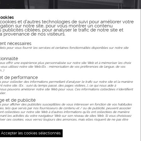
cookies
cookies et d'autres technologies de suivi pour améliorer votre
gation sur notre site, pour vous montrer un contenu
publicités ciblées, pour analyser le trafic de notre site et
 provenance de nos visiteurs.
ent nécessaires
els pour vous fournir les services et certaines fonctionnalités disponibles sur notre site
ionnalité
ous offrir une expérience plus personnalisée sur notre site Web et à mémoriser les choix
 vous utilisez notre site Web.(Ex. : mémorisation de vos préférences de langue, de vos
...)
 et de performance
s pour collecter des informations permettant d'analyser le trafic sur notre site et la manière
ent notre site. (Ex. : suivi du temps passé, des pages visitées...), ce qui nous aide à
s pouvons améliorer notre site Web pour vous. Ces informations collectées n'identifient
lier.
ge et de publicité
s pour afficher des publicités susceptibles de vous intéresser en fonction de vos habitudes
es, tels que servis par nos fournisseurs de contenu et / ou de publicité, peuvent associer
ont collectées sur notre site Web à d'autres informations qu'ils ont collectées de manière
ant les activités du votre navigateur Web sur son réseau de sites Web. Si vous choisissez
ver ces cookies, vous verrez toujours des annonces, mais elles risquent de ne pas être
Accepter les cookies sélectionnés