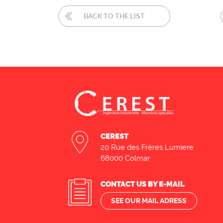
BACK TO THE LIST
CEREST
20 Rue des Frères Lumiere
68000 Colmar
CONTACT US BY E-MAIL
SEE OUR MAIL ADRESS