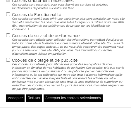
Cookies strictement nécessaires
Ces cookies sont essentiels pour vous fournir les services et certaines
fonctionnalités disponibles sur notre site Web.
Cookies de Fonctionnalité
Ces cookies servent à vous offrir une expérience plus personnalisée sur notre site
Web et à mémoriser les choix que vous faites lorsque vous utilisez notre site Web.
(Ex. : mémorisation de vos préférences de langue, de vos identifiants de
connexion...)
Cookies de suivi et de performance
Ces cookies sont utilisés pour collecter des informations permettant d'analyser le
CEREST
trafic sur notre site et la manière dont les visiteurs utilisent notre site. (Ex. : suivi du
temps passé, des pages visitées...), ce qui nous aide à comprendre comment nous
20 Rue des Frères Lumiere
pouvons améliorer notre site Web pour vous. Ces informations collectées
68000 Colmar
n'identifient aucun visiteur en particulier.
Cookies de ciblage et de publicité
Ces cookies sont utilisés pour afficher des publicités susceptibles de vous
intéresser en fonction de vos habitudes de navigation. Ces cookies, tels que servis
CONTACT US BY E-MAIL
par nos fournisseurs de contenu et / ou de publicité, peuvent associer des
informations qu'ils ont collectées sur notre site Web à d'autres informations qu'ils
SEND A MESSAGE
ont collectées de manière indépendante et concernant les activités du votre
navigateur Web sur son réseau de sites Web. Si vous choisissez de supprimer ou
désactiver ces cookies, vous verrez toujours des annonces, mais elles risquent de
ne pas être pertinentes.
CONTACT US BY PHONE
Accepter
Refuser
Accepter les cookies sélectionnés
CALL US