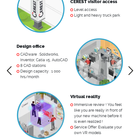
CEREST visitor access
Level access
Light and heavy truck park
Grey a
Design office
Surface
CADware : Solidworks,
Area de
Inventor, Catia v5, AutoCAD
genera
8 CAD stations
Pneuma
‹
›
Design capacity : 1 000
and el
hrs/month
tri 60A
Virtual reality
Immersive review ! You feel
 CEREST
like you are really in front of
your new machine before it
se
is even realized !
Service Offer: Evaluate your
own VR models