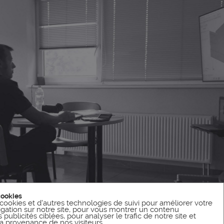
cookies
cookies et d'autres technologies de suivi pour améliorer votre
gation sur notre site, pour vous montrer un contenu
publicités ciblées, pour analyser le trafic de notre site et
 provenance de nos visiteurs.