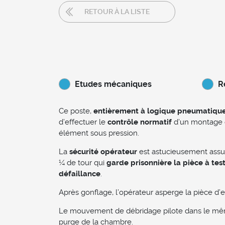
RETOUR À LA LISTE
Etudes mécaniques
R
Ce poste,
entièrement à logique pneumatiqu
d’effectuer le
contrôle normatif
d’un montage 
élément sous pression.
La
sécurité opérateur
est astucieusement assu
¼ de tour qui
garde prisonnière la pièce à tes
défaillance
.
Après gonflage, l’opérateur asperge la pièce d
Le mouvement de débridage pilote dans le mê
purge de la chambre.