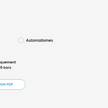
Automatismes
iquement
 6 bars
ION PDF