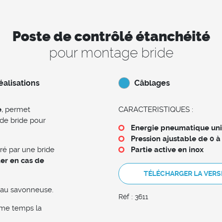
Poste de contrôlé étanchéité
pour montage bride
éalisations
Câblages
e
, permet
CARACTERISTIQUES :
de bride pour
Energie pneumatique un
Pression ajustable de 0 à
ré par une bride
Partie active en inox
ter en cas de
TÉLÉCHARGER LA VERS
’eau savonneuse.
Réf : 3611
me temps la