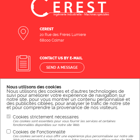
CEREST
20 Rue des Frères Lumiere
68000 Colmar
CONTACT US BY E-MAIL
SEND A MESSAGE
Nous utilisons des cookies
CONTACT US BY PHONE
Nous utilisons des cookies et d'autres technologies de
suivi pour améliorer votre expérience de navigation sur
CALL US
notre site, pour vous montrer un contenu personnalisé et
des publicités ciblées, pour analyser le trafic de notre site
et pour comprendre la provenance de nos visiteurs.
Cookies strictement nécessaires
Ces cookies sont essentiels pour vous fournir les services et certaines
Legal Notice
fonctionnalités disponibles sur notre site Web.
Cookies de Fonctionnalité
Ces cookies servent à vous offrir une expérience plus personnalisée sur notre site
Web et à mémoriser les choix que vous faites lorsque vous utilisez notre site Web.