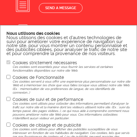
SEND A MESSAGE
CONTACT US BY PHONE
Nous utilisons des cookies
CALL US
Nous utilisons des cookies et d'autres technologies de
suivi pour améliorer votre expérience de navigation sur
notre site, pour vous montrer un contenu personnalisé et
des publicités ciblées, pour analyser le trafic de notre site
et pour comprendre la provenance de nos visiteurs.
Cookies strictement nécessaires
Legal Notice
Ces cookies sont essentiels pour vous fournir les services et certaines
fonctionnalités disponibles sur notre site Web.
Cookies de Fonctionnalité
Ces cookies servent à vous offrir une expérience plus personnalisée sur notre site
Web et à mémoriser les choix que vous faites lorsque vous utilisez notre site Web.
(Ex. : mémorisation de vos préférences de langue, de vos identifiants de
connexion...)
Réalisation
Cookies de suivi et de performance
Ces cookies sont utilisés pour collecter des informations permettant d'analyser le
trafic sur notre site et la manière dont les visiteurs utilisent notre site. (Ex. : suivi du
temps passé, des pages visitées...), ce qui nous aide à comprendre comment nous
Agence web Nancy
pouvons améliorer notre site Web pour vous. Ces informations collectées
n'identifient aucun visiteur en particulier.
Cookies de ciblage et de publicité
Ces cookies sont utilisés pour afficher des publicités susceptibles de vous
Gérer mes préférences de cookies
intéresser en fonction de vos habitudes de navigation. Ces cookies, tels que servis
par nos fournisseurs de contenu et / ou de publicité, peuvent associer des