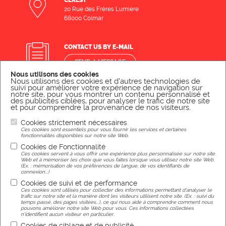
20 Rue des Frères Lumiere
68000 Colmar
CONTACT US BY E-MAIL
SEND A MESSAGE
Nous utilisons des cookies
Nous utilisons des cookies et d'autres technologies de
suivi pour améliorer votre expérience de navigation sur
notre site, pour vous montrer un contenu personnalisé et
CONTACT US BY PHONE
des publicités ciblées, pour analyser le trafic de notre site
et pour comprendre la provenance de nos visiteurs.
CALL US
Cookies strictement nécessaires
Ces cookies sont essentiels pour vous fournir les services et certaines
fonctionnalités disponibles sur notre site Web.
Cookies de Fonctionnalité
Legal Notice
Ces cookies servent à vous offrir une expérience plus personnalisée sur notre site
Web et à mémoriser les choix que vous faites lorsque vous utilisez notre site Web.
(Ex. : mémorisation de vos préférences de langue, de vos identifiants de
connexion...)
Cookies de suivi et de performance
Ces cookies sont utilisés pour collecter des informations permettant d'analyser le
trafic sur notre site et la manière dont les visiteurs utilisent notre site. (Ex. : suivi du
temps passé, des pages visitées...), ce qui nous aide à comprendre comment nous
Réalisation
pouvons améliorer notre site Web pour vous. Ces informations collectées
n'identifient aucun visiteur en particulier.
Cookies de ciblage et de publicité