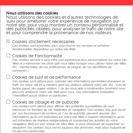
NOUS CONTACTER PAR MAIL
Nous utilisons des cookies
Nous utilisons des cookies et d'autres technologies de
NOUS ÉCRIRE
suivi pour améliorer votre expérience de navigation sur
notre site, pour vous montrer un contenu personnalisé et
des publicités ciblées, pour analyser le trafic de notre site
et pour comprendre la provenance de nos visiteurs.
NOUS CONTACTER PAR TÉLÉPHONE
Cookies strictement nécessaires
NOUS APPELER
Ces cookies sont essentiels pour vous fournir les services et certaines
fonctionnalités disponibles sur notre site Web.
Cookies de Fonctionnalité
Ces cookies servent à vous offrir une expérience plus personnalisée sur notre site
Web et à mémoriser les choix que vous faites lorsque vous utilisez notre site Web.
(Ex. : mémorisation de vos préférences de langue, de vos identifiants de
connexion...)
Mentions légales
Cookies de suivi et de performance
Ces cookies sont utilisés pour collecter des informations permettant d'analyser le
trafic sur notre site et la manière dont les visiteurs utilisent notre site. (Ex. : suivi du
temps passé, des pages visitées...), ce qui nous aide à comprendre comment nous
pouvons améliorer notre site Web pour vous. Ces informations collectées
n'identifient aucun visiteur en particulier.
Cookies de ciblage et de publicité
Réalisation
Ces cookies sont utilisés pour afficher des publicités susceptibles de vous
intéresser en fonction de vos habitudes de navigation. Ces cookies, tels que servis
par nos fournisseurs de contenu et / ou de publicité, peuvent associer des
informations qu'ils ont collectées sur notre site Web à d'autres informations qu'ils
Agence web Nancy
ont collectées de manière indépendante et concernant les activités du votre
navigateur Web sur son réseau de sites Web. Si vous choisissez de supprimer ou
désactiver ces cookies, vous verrez toujours des annonces, mais elles risquent de
ne pas être pertinentes.