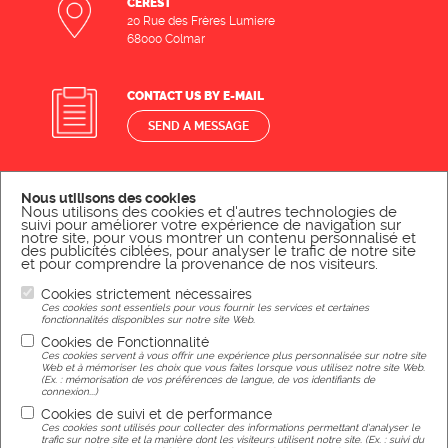
CEREST
20 Rue des Frères Lumiere
68000 Colmar
CONTACT US BY E-MAIL
SEND A MESSAGE
CONTACT US BY PHONE
Nous utilisons des cookies
Nous utilisons des cookies et d'autres technologies de
CALL US
suivi pour améliorer votre expérience de navigation sur
notre site, pour vous montrer un contenu personnalisé et
des publicités ciblées, pour analyser le trafic de notre site
et pour comprendre la provenance de nos visiteurs.
Cookies strictement nécessaires
Legal Notice
Ces cookies sont essentiels pour vous fournir les services et certaines
fonctionnalités disponibles sur notre site Web.
Cookies de Fonctionnalité
Ces cookies servent à vous offrir une expérience plus personnalisée sur notre site
Web et à mémoriser les choix que vous faites lorsque vous utilisez notre site Web.
(Ex. : mémorisation de vos préférences de langue, de vos identifiants de
connexion...)
Réalisation
Cookies de suivi et de performance
Ces cookies sont utilisés pour collecter des informations permettant d'analyser le
trafic sur notre site et la manière dont les visiteurs utilisent notre site. (Ex. : suivi du