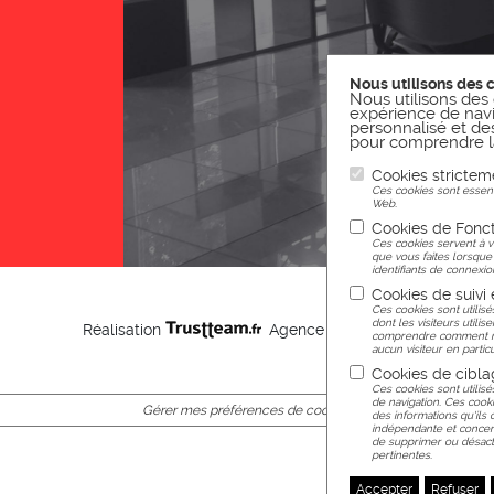
Nous utilisons des 
Nous utilisons des 
expérience de navi
personnalisé et des 
pour comprendre la
Cookies strictem
Ces cookies sont essenti
Web.
Cookies de Fonct
Ces cookies servent à v
que vous faites lorsque
identifiants de connexion
Cookies de suivi
Ces cookies sont utilisé
dont les visiteurs utilis
Réalisation
Agence web Nancy
comprendre comment nou
aucun visiteur en particu
Cookies de cibla
Ces cookies sont utilisé
de navigation. Ces cooki
Gérer mes préférences de cookies
des informations qu'ils 
indépendante et concern
de supprimer ou désacti
pertinentes.
Accepter
Refuser