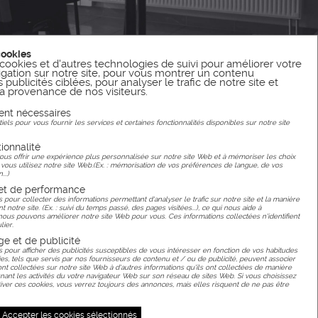
cookies
cookies et d'autres technologies de suivi pour améliorer votre
gation sur notre site, pour vous montrer un contenu
publicités ciblées, pour analyser le trafic de notre site et
 provenance de nos visiteurs.
ent nécessaires
els pour vous fournir les services et certaines fonctionnalités disponibles sur notre site
ionnalité
ous offrir une expérience plus personnalisée sur notre site Web et à mémoriser les choix
 vous utilisez notre site Web.(Ex. : mémorisation de vos préférences de langue, de vos
...)
 et de performance
s pour collecter des informations permettant d'analyser le trafic sur notre site et la manière
ent notre site. (Ex. : suivi du temps passé, des pages visitées...), ce qui nous aide à
s pouvons améliorer notre site Web pour vous. Ces informations collectées n'identifient
lier.
ge et de publicité
s pour afficher des publicités susceptibles de vous intéresser en fonction de vos habitudes
es, tels que servis par nos fournisseurs de contenu et / ou de publicité, peuvent associer
ont collectées sur notre site Web à d'autres informations qu'ils ont collectées de manière
ant les activités du votre navigateur Web sur son réseau de sites Web. Si vous choisissez
ver ces cookies, vous verrez toujours des annonces, mais elles risquent de ne pas être
Accepter les cookies sélectionnés