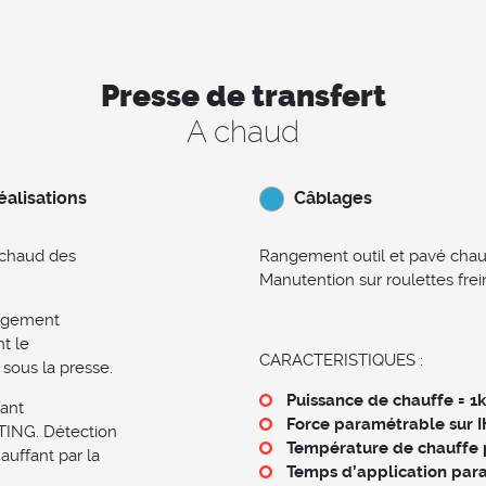
Presse de transfert
A chaud
éalisations
Câblages
 chaud des
Rangement outil et pavé chauff
Manutention sur roulettes frei
argement
t le
CARACTERISTIQUES :
 sous la presse.
Puissance de chauffe = 
fant
Force paramétrable sur I
TING. Détection
Température de chauffe p
auffant par la
Temps d’application par